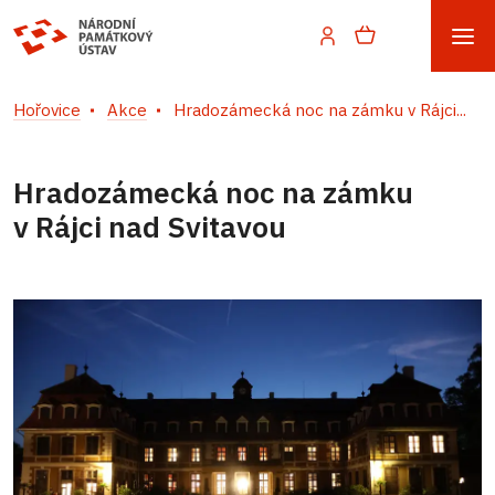
Hořovice
Akce
Hradozámecká noc na zámku v Rájci...
Hradozámecká noc na zámku
v Rájci nad Svitavou