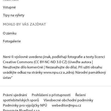
Vstupné
Tipy na výlety
MOHLO BY VÁS ZAJÍMAT
O zámku
Fotogalerie
Není-li výslovně uvedeno jinak, podléhají fotografie a texty
licenci
Creative Commons
(CC BY-NC-ND 3.0 CZ) (Uveďte autora |
Neužívejte dílo komerčně | Nezasahujte do díla). Při užití obsahu
uvádějte odkaz na stránky www.npu.cz a „zdroj: Národní památkový
ústav“
Právní ujednání
Prohlášení o přístupnosti
Řešení
spotřebitelských sporů
Všeobecné obchodní podmínky
Podmínky pro výpůjčky NPÚ
webeditor@npu.cz
Provozuje BluePool s.r.o.