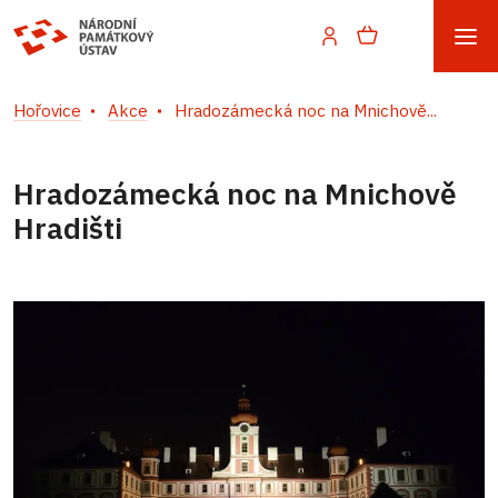
Hořovice
Akce
Hradozámecká noc na Mnichově...
Hradozámecká noc na Mnichově
Hradišti