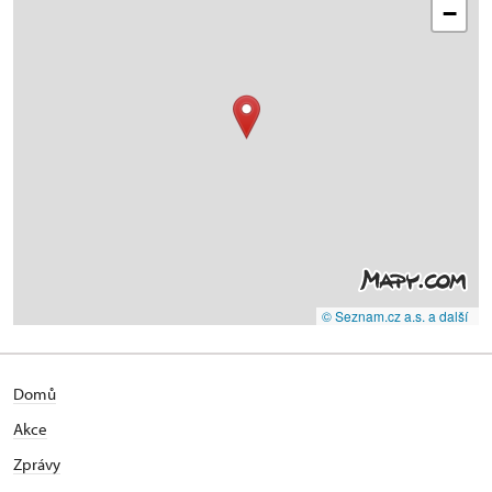
−
© Seznam.cz a.s. a další
Domů
Akce
Zprávy