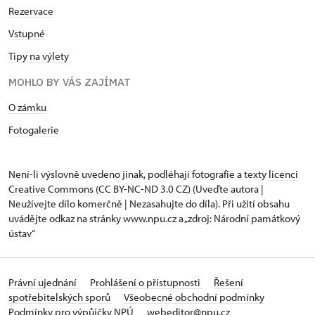
Rezervace
Vstupné
Tipy na výlety
MOHLO BY VÁS ZAJÍMAT
O zámku
Fotogalerie
Není-li výslovně uvedeno jinak, podléhají fotografie a texty
licenci
Creative Commons
(CC BY-NC-ND 3.0 CZ) (Uveďte autora |
Neužívejte dílo komerčně | Nezasahujte do díla). Při užití obsahu
uvádějte odkaz na stránky www.npu.cz a „zdroj: Národní památkový
ústav“
Právní ujednání
Prohlášení o přístupnosti
Řešení
spotřebitelských sporů
Všeobecné obchodní podmínky
Podmínky pro výpůjčky NPÚ
webeditor@npu.cz