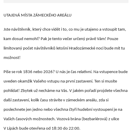
UTAJENÁ MÍSTA ZÁMECKÉHO AREÁLU
Jste návštěvník, který chce vidět i to, co mu je utajeno a vstoupit tam,
kam dosud nemohl? Pak je tento večer určený právě Vám! Pouze
limitovaný počet návštěvníků letošní Hradozámecké noci bude mít tu
možnost!
Píše se rok 1836 nebo 2026? U nás je čas relativní. Na vstupence bude
uveden okamžik Vašeho vstupu na první zastavení. Ten si musíte
pohlídat! Zbytek už necháme na Vás. V jakém pořadí projdete všechna
další zastavení, kolik času strávíte v zámeckém areálu, zda si
poslechnete jen jedno nebo všechna čtyři hudební vystoupení je na
Vašich časových možnostech. Vozová brána (bezbariérová) z ulice
V Lípách bude otevřena od 18:30 do 22:00.