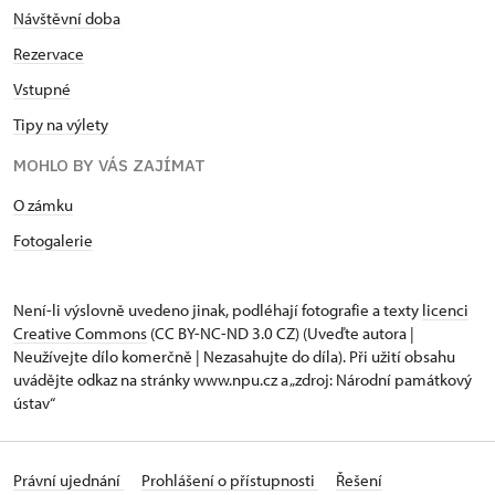
Návštěvní doba
Rezervace
Vstupné
Tipy na výlety
MOHLO BY VÁS ZAJÍMAT
O zámku
Fotogalerie
Není-li výslovně uvedeno jinak, podléhají fotografie a texty
licenci
Creative Commons
(CC BY-NC-ND 3.0 CZ) (Uveďte autora |
Neužívejte dílo komerčně | Nezasahujte do díla). Při užití obsahu
uvádějte odkaz na stránky www.npu.cz a „zdroj: Národní památkový
ústav“
Právní ujednání
Prohlášení o přístupnosti
Řešení