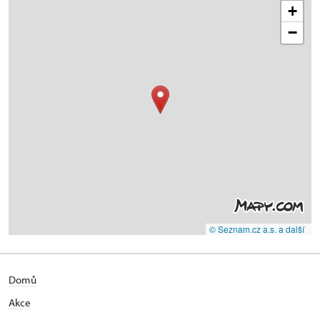
+
−
© Seznam.cz a.s. a další
Domů
Akce