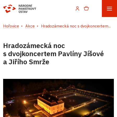
Hořovice
Akce
Hradozámecká noc s dvojkoncertem...
Hradozámecká noc
s dvojkoncertem Pavlíny Jíšové
a Jiřího Smrže