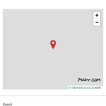
+
−
© Seznam.cz a.s. a další
Domů