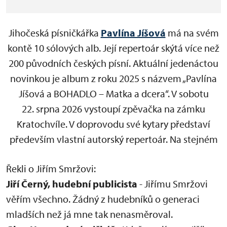
Jihočeská písničkářka
Pavlína Jíšová
má na svém
kontě 10 sólových alb. Její repertoár skýtá více než
200 původních českých písní. Aktuální jedenáctou
novinkou je album z roku 2025 s názvem „Pavlína
Jíšová a BOHADLO – Matka a dcera“. V sobotu
22. srpna 2026 vystoupí zpěvačka na zámku
Kratochvíle. V doprovodu své kytary představí
především vlastní autorský repertoár. Na stejném
pódiu se potká s písničkářem Jiřím Smržem, který
Řekli o Jiřím Smržovi:
je dvojnásobným držitelem ocenění Anděl
Jiří Černý, hudební publicista
- Jiřímu Smržovi
v kategorii folk. Písničkářský dvojkoncert vyvážený
věřím všechno. Žádný z hudebníků o generaci
mužskou a ženskou energií jistě přinese i společné
mladších než já mne tak nenasměroval.
muzicírování. Jiří Smrž totiž v minulosti věnoval