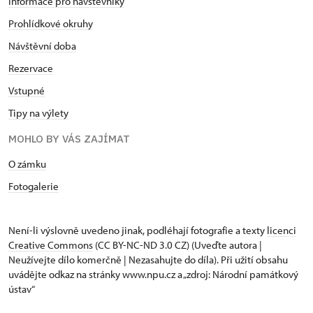
Informace pro návštěvníky
Prohlídkové okruhy
Návštěvní doba
Rezervace
Vstupné
Tipy na výlety
MOHLO BY VÁS ZAJÍMAT
O zámku
Fotogalerie
Není-li výslovně uvedeno jinak, podléhají fotografie a texty
licenci
Creative Commons
(CC BY-NC-ND 3.0 CZ) (Uveďte autora |
Neužívejte dílo komerčně | Nezasahujte do díla). Při užití obsahu
uvádějte odkaz na stránky www.npu.cz a „zdroj: Národní památkový
ústav“