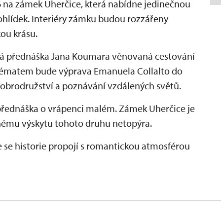
na zámek Uherčice, která nabídne jedinečnou
hlídek. Interiéry zámku budou rozzářeny
kou krásu.
vá přednáška Jana Koumara věnovaná cestování
m tématem bude výprava Emanuela Collalto do
 dobrodružství a poznávání vzdálených světů.
přednáška o vrápenci malém. Zámek Uherčice je
nému výskytu tohoto druhu netopýra.
de se historie propojí s romantickou atmosférou