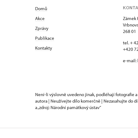
KONT
Domů
Akce
Zámek 
Vrbnovs
Zprávy
268 01
Publikace
tel. + 
Kontakty
+420 7
e-mail:
Není-li výslovně uvedeno jinak, podléhají fotografie a
autora | Neužívejte dílo komerčně | Nezasahujte do dí
a „zdroj: Národní památkový ústav“