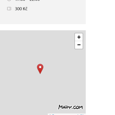
300 Kč
+
−