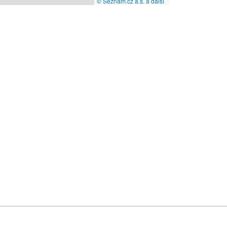
© Seznam.cz a.s. a další