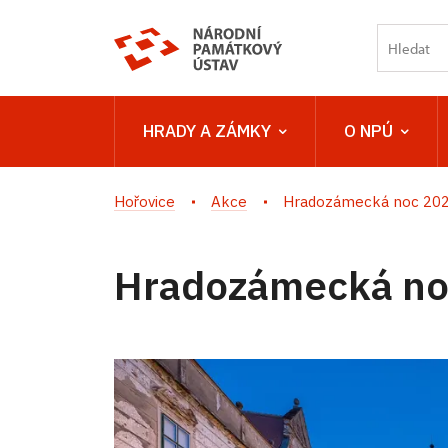
HRADY A ZÁMKY
O NPÚ
Hořovice
Akce
Hradozámecká noc 2026
Hradozámecká noc