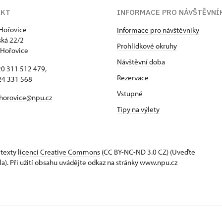
AKT
INFORMACE PRO NÁVŠTĚVNÍ
Hořovice
Informace pro návštěvníky
ká 22/2
Prohlídkové okruhy
 Hořovice
Návštěvní doba
420 311 512 479,
Rezervace
24 331 568
Vstupné
horovice@npu.cz
Tipy na výlety
 texty
licenci Creative Commons
(CC BY-NC-ND 3.0 CZ) (Uveďte
la). Při užití obsahu uvádějte odkaz na stránky www.npu.cz