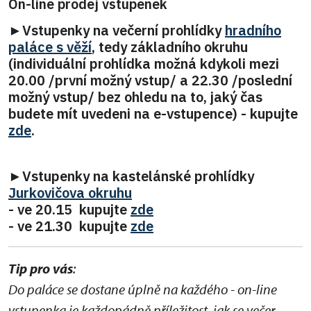
On-line prodej vstupenek
►Vstupenky na večerní prohlídky
hradního
paláce s věží
, tedy základního okruhu
(individuální prohlídka možná kdykoli mezi
20.00 /první možný vstup/ a 22.30 /poslední
možný vstup/ bez ohledu na to, jaký čas
budete mít uvedeni na e-vstupence) - kupujte
zde
.
►Vstupenky na kastelánské prohlídky
Jurkovičova okruhu
- ve 20.15 kupujte
zde
- ve 21.30 kupujte
zde
Tip pro vás
:
Do paláce se dostane úplně na každého - on-line
vstupenka je každopádně příležitost, jak se večer