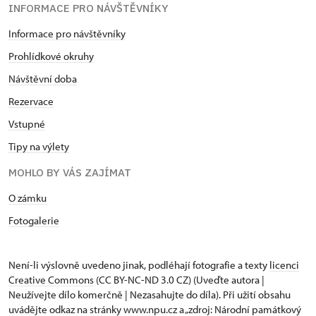
INFORMACE PRO NÁVŠTĚVNÍKY
Informace pro návštěvníky
Prohlídkové okruhy
Návštěvní doba
Rezervace
Vstupné
Tipy na výlety
MOHLO BY VÁS ZAJÍMAT
O zámku
Fotogalerie
Není-li výslovně uvedeno jinak, podléhají fotografie a texty
licenci
Creative Commons
(CC BY-NC-ND 3.0 CZ) (Uveďte autora |
Neužívejte dílo komerčně | Nezasahujte do díla). Při užití obsahu
uvádějte odkaz na stránky www.npu.cz a „zdroj: Národní památkový