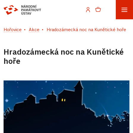
Hořovice
Akce
Hradozámecká noc na Kunětické hoře
Hradozámecká noc na Kunětické
hoře