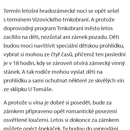
Termín letošní hradozámecké noci se opět sešel
s termínem Vizovického trnkobraní. A protože
doprovodný program Trnkobraní město letos
zacílilo na děti, nezůstal ani zámek pozadu. Děti
budou moci navštívit speciální dětskou prohlídku,
vybrat si mohou ze čtyř časů, přičemž ten poslední
je v 18 hodin, kdy se zároveň otvírá zámecký vinný
stánek. A tak rodiče mohou vyslat děti na
prohlídku a sami ochutnat některé ze skvělých vín
ze sklípku U Tomáše.
A protože u vína je dobré si posedět, bude za
zámkem připraveno opět romantické posezení
osvětlené loučemi. Letos si dokonce za zámkem
můžete opéct špekáček. Ty budou do vyprodání