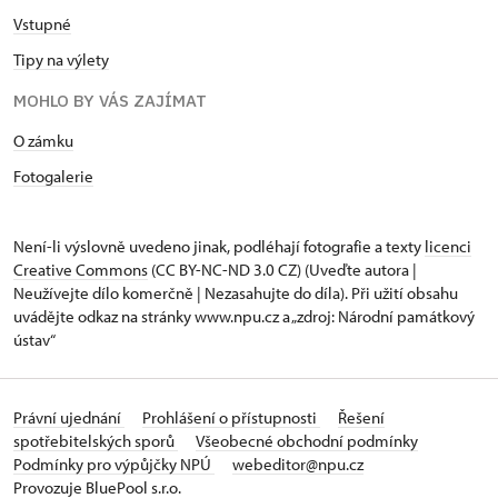
Vstupné
Tipy na výlety
MOHLO BY VÁS ZAJÍMAT
O zámku
Fotogalerie
Není-li výslovně uvedeno jinak, podléhají fotografie a texty
licenci
Creative Commons
(CC BY-NC-ND 3.0 CZ) (Uveďte autora |
Neužívejte dílo komerčně | Nezasahujte do díla). Při užití obsahu
uvádějte odkaz na stránky www.npu.cz a „zdroj: Národní památkový
ústav“
Právní ujednání
Prohlášení o přístupnosti
Řešení
spotřebitelských sporů
Všeobecné obchodní podmínky
Podmínky pro výpůjčky NPÚ
webeditor@npu.cz
Provozuje BluePool s.r.o.