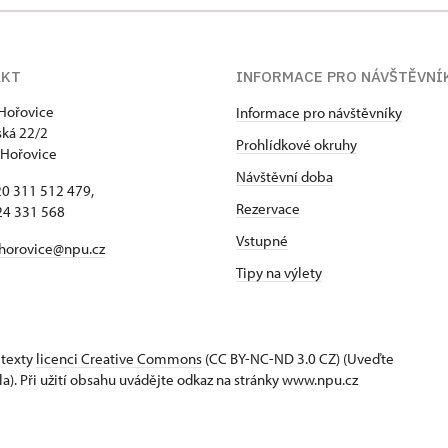
AKT
INFORMACE PRO NÁVŠTĚVNÍ
Hořovice
Informace pro návštěvníky
ká 22/2
Prohlídkové okruhy
 Hořovice
Návštěvní doba
420 311 512 479,
Rezervace
24 331 568
Vstupné
horovice@npu.cz
Tipy na výlety
 texty
licenci Creative Commons
(CC BY-NC-ND 3.0 CZ) (Uveďte
la). Při užití obsahu uvádějte odkaz na stránky www.npu.cz