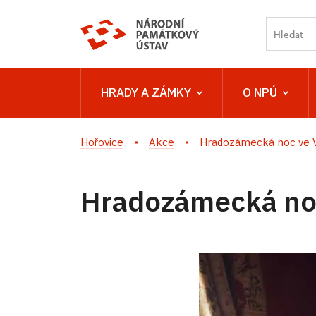
HRADY A ZÁMKY
O NPÚ
Hořovice
Akce
Hradozámecká noc ve 
Hradozámecká no