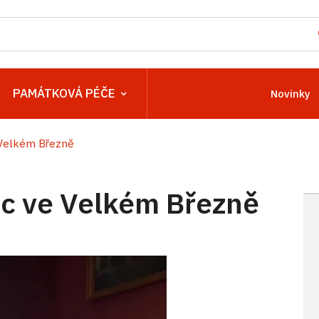
PAMÁTKOVÁ PÉČE
Novinky
Velkém Březně
c ve Velkém Březně