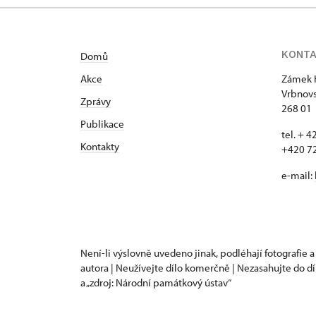
KONT
Domů
Akce
Zámek 
Vrbnovs
Zprávy
268 01
Publikace
tel. + 
Kontakty
+420 7
e-mail:
Není-li výslovně uvedeno jinak, podléhají fotografie a
autora | Neužívejte dílo komerčně | Nezasahujte do dí
a „zdroj: Národní památkový ústav“