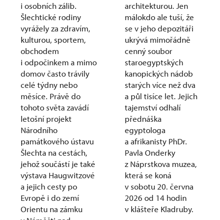
i osobních zálib.
architekturou. Jen
Šlechtické rodiny
málokdo ale tuší, že
vyrážely za zdravím,
se v jeho depozitáři
kulturou, sportem,
ukrývá mimořádně
obchodem
cenný soubor
i odpočinkem a mimo
staroegyptských
domov často trávily
kanopických nádob
celé týdny nebo
starých více než dva
měsíce. Právě do
a půl tisíce let. Jejich
tohoto světa zavádí
tajemství odhalí
letošní projekt
přednáška
Národního
egyptologa
památkového ústavu
a afrikanisty PhDr.
Šlechta na cestách,
Pavla Onderky
jehož součástí je také
z Náprstkova muzea,
výstava Haugwitzové
která se koná
a jejich cesty po
v sobotu 20. června
Evropě i do zemí
2026 od 14 hodin
Orientu na zámku
v klášteře Kladruby.