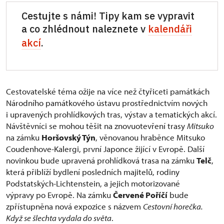
Cestujte s námi! Tipy kam se vypravit
a co zhlédnout naleznete v
kalendáři
akcí
.
Cestovatelské téma ožije na více než čtyřiceti památkách
Národního památkového ústavu prostřednictvím nových
i upravených prohlídkových tras, výstav a tematických akcí.
Návštěvníci se mohou těšit na znovuotevření trasy
Mitsuko
na zámku
Horšovský Týn
, věnovanou hraběnce Mitsuko
Coudenhove-Kalergi, první Japonce žijící v Evropě. Další
novinkou bude upravená prohlídková trasa na zámku
Telč
,
která přiblíží bydlení posledních majitelů, rodiny
Podstatských-Lichtenstein, a jejich motorizované
výpravy po Evropě. Na zámku
Červené Poříčí
bude
zpřístupněna nová expozice s názvem
Cestovní horečka.
Když se šlechta vydala do světa
.