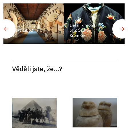
Budoár
Františka
Detail kimona,
Ferdinanda d
SHZ Český
´Este, SZ
Krumlov
Konopiště
Věděli jste, že...?