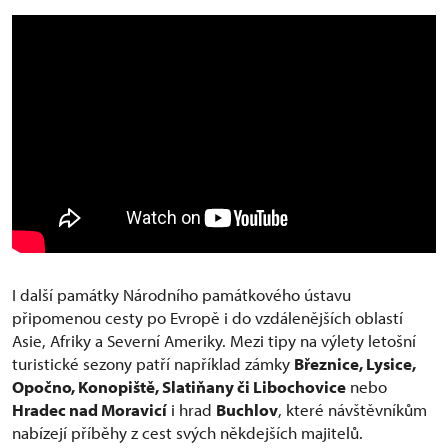
I další památky Národního památkového ústavu
připomenou cesty po Evropě i do vzdálenějších oblastí
Asie, Afriky a Severní Ameriky. Mezi tipy na výlety letošní
turistické sezony patří například zámky
Březnice, Lysice,
Opočno, Konopiště, Slatiňany či Libochovice
nebo
Hradec nad Moravicí
i hrad
Buchlov
, které návštěvníkům
nabízejí příběhy z cest svých někdejších majitelů.