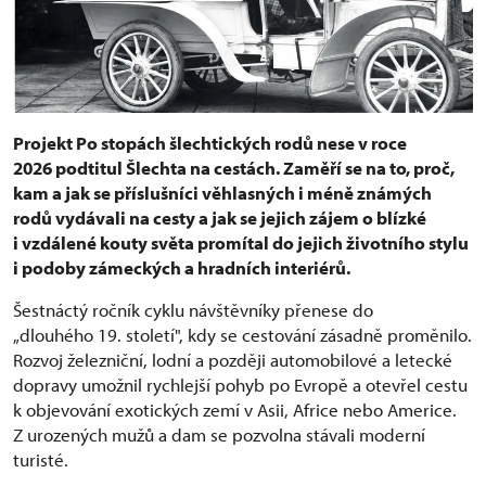
Projekt Po stopách šlechtických rodů nese v roce
2026 podtitul Šlechta na cestách. Zaměří se na to, proč,
kam a jak se příslušníci věhlasných i méně známých
rodů vydávali na cesty a jak se jejich zájem o blízké
i vzdálené kouty světa promítal do jejich životního stylu
i podoby zámeckých a hradních interiérů.
Šestnáctý ročník cyklu návštěvníky přenese do
„dlouhého 19. století", kdy se cestování zásadně proměnilo.
Rozvoj železniční, lodní a později automobilové a letecké
dopravy umožnil rychlejší pohyb po Evropě a otevřel cestu
k objevování exotických zemí v Asii, Africe nebo Americe.
Z urozených mužů a dam se pozvolna stávali moderní
turisté.