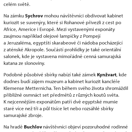
celém světě.
Na zámku
Sychrov
mohou návštěvníci obdivovat kabinet
kuriozit se suvenýry, které si Rohanové přivezli z cest po
Africe, Americe i Evropě. Mezi vystavenými exponáty
zaujmou například olejové lampičky z Pompejí
a Jeruzaléma, egyptští skarabeové či nádoba pocházející
z aténské Akropole. Součástí prohlídky je také orientální
salonek, kde je vystavena mimořádně cenná samurajská
katana ze slonoviny.
Podobně působivé sbírky nabízí také zámek
Kynžvart
, kde
dodnes budí zájem muzeum a kabinet kuriozit kancléře
Klemense Metternicha. Ten během svého života shromáždil
přibližně osmnáct set předmětů z různých koutů světa.
K nejcennějším exponátům patří dvě egyptské mumie
staré více než tři a půl tisíce let nebo rozsáhlé sbírky
samurajské zbroje.
Na hradě
Buchlov
návštěvníci objeví pozoruhodné rodinné