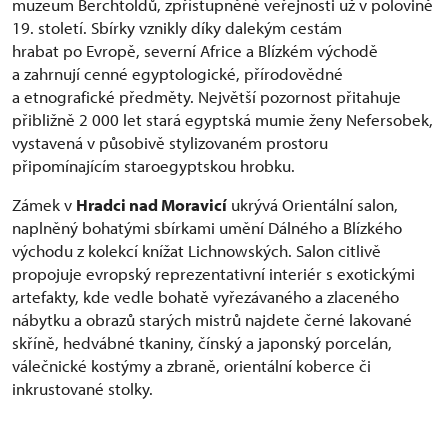
muzeum Berchtoldů, zpřístupněné veřejnosti už v polovině
19. století. Sbírky vznikly díky dalekým cestám
hrabat po Evropě, severní Africe a Blízkém východě
a zahrnují cenné egyptologické, přírodovědné
a etnografické předměty. Největší pozornost přitahuje
přibližně 2 000 let stará egyptská mumie ženy Nefersobek,
vystavená v působivě stylizovaném prostoru
připomínajícím staroegyptskou hrobku.
Zámek v
Hradci nad Moravicí
ukrývá Orientální salon,
naplněný bohatými sbírkami umění Dálného a Blízkého
východu z kolekcí knížat Lichnowských. Salon citlivě
propojuje evropský reprezentativní interiér s exotickými
artefakty, kde vedle bohatě vyřezávaného a zlaceného
nábytku a obrazů starých mistrů najdete černé lakované
skříně, hedvábné tkaniny, čínský a japonský porcelán,
válečnické kostýmy a zbraně, orientální koberce či
inkrustované stolky.