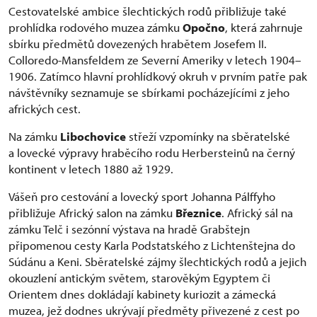
Cestovatelské ambice šlechtických rodů přibližuje také
prohlídka rodového muzea zámku
Opočno
, která zahrnuje
sbírku předmětů dovezených hrabětem Josefem II.
Colloredo-Mansfeldem ze Severní Ameriky v letech 1904–
1906. Zatímco hlavní prohlídkový okruh v prvním patře pak
návštěvníky seznamuje se sbírkami pocházejícími z jeho
afrických cest.
Na zámku
Libochovice
střeží vzpomínky na sběratelské
a lovecké výpravy hraběcího rodu Herbersteinů na černý
kontinent v letech 1880 až 1929.
Vášeň pro cestování a lovecký sport Johanna Pálffyho
přibližuje Africký salon na zámku
Březnice
. Africký sál na
zámku Telč i sezónní výstava na hradě Grabštejn
připomenou cesty Karla Podstatského z Lichtenštejna do
Súdánu a Keni. Sběratelské zájmy šlechtických rodů a jejich
okouzlení antickým světem, starověkým Egyptem či
Orientem dnes dokládají kabinety kuriozit a zámecká
muzea, jež dodnes ukrývají předměty přivezené z cest po