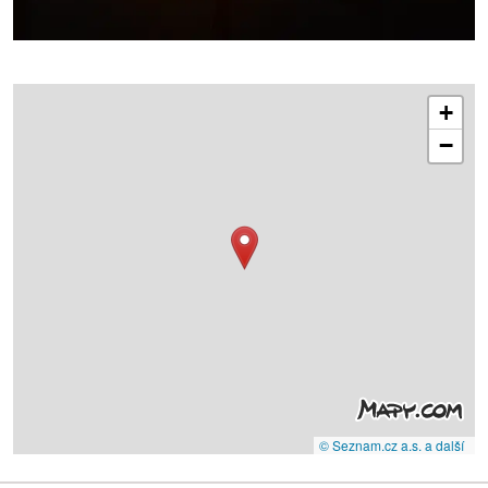
+
−
© Seznam.cz a.s. a další