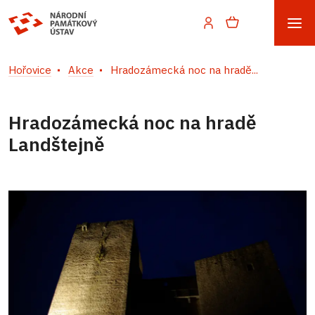
Hořovice
Akce
Hradozámecká noc na hradě...
Hradozámecká noc na hradě
Landštejně