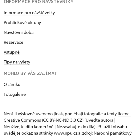
INFORMACE PRO NÁVŠTĚVNÍKY
Informace pro návštěvníky
Prohlídkové okruhy
Návštěvní doba
Rezervace
Vstupné
Tipy na výlety
MOHLO BY VÁS ZAJÍMAT
O zámku
Fotogalerie
Není-li výslovně uvedeno jinak, podléhají fotografie a texty
licenci
Creative Commons
(CC BY-NC-ND 3.0 CZ) (Uveďte autora |
Neužívejte dílo komerčně | Nezasahujte do díla). Při užití obsahu
uvádějte odkaz na stránky www.npu.cz a „zdroj: Národní památkový