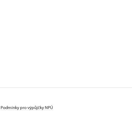
zdarma
zdarma
zdarma
Podmínky pro výpůjčky NPÚ