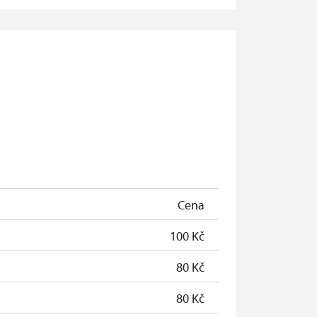
zdarma
zdarma
zdarma
zdarma
zdarma
zdarma
zdarma
Cena
zdarma
100 Kč
80 Kč
80 Kč