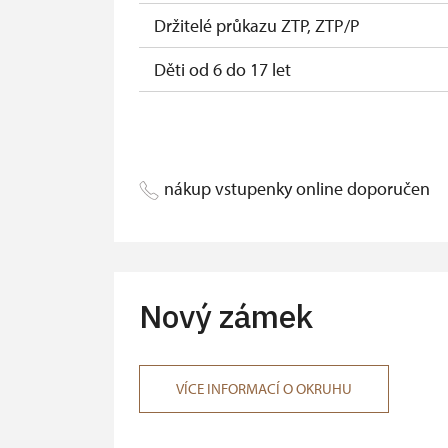
Držitelé průkazu ZTP, ZTP/P
Děti od 6 do 17 let
Děti do 5 let
Průvodce držitele průkazu ZTP/P
nákup vstupenky online doporučen
Pedagogický dozor (pro školní skupiny 
Průvodce organizované skupiny (1 osob
Karta zaměstnance PO MK ČR s QR kóde
Nový zámek
Průkaz ICOMOS (pouze držitel)
Celoroční volné vstupenky vydané NPÚ (
VÍCE INFORMACÍ O OKRUHU
Jednorázové vstupenky vydané NPÚ (po