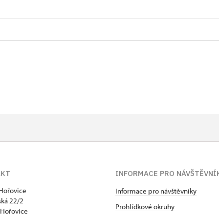
1 osoba na 10 dětí)
a pro celou skupinu min. 15 osob)
m MK ČR (pouze držitel)
AKT
INFORMACE PRO NÁVŠTĚVNÍ
držitel a 1 osoba)
Hořovice
Informace pro návštěvníky
uze držitel)
ká 22/2
Prohlídkové okruhy
 Hořovice