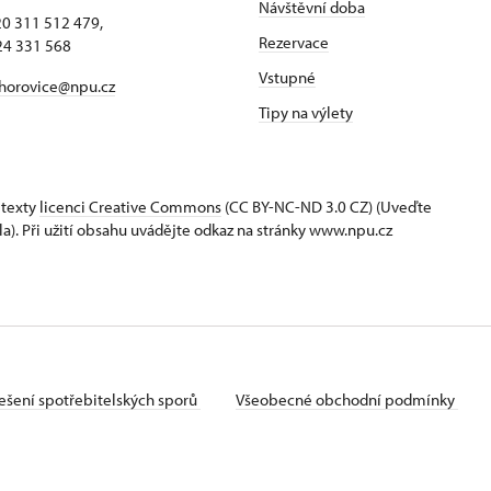
 příslušníci)
Návštěvní doba
420 311 512 479,
Rezervace
24 331 568
Vstupné
horovice@npu.cz
Tipy na výlety
 texty
licenci Creative Commons
(CC BY-NC-ND 3.0 CZ) (Uveďte
la). Při užití obsahu uvádějte odkaz na stránky www.npu.cz
ešení spotřebitelských sporů
Všeobecné obchodní podmínky