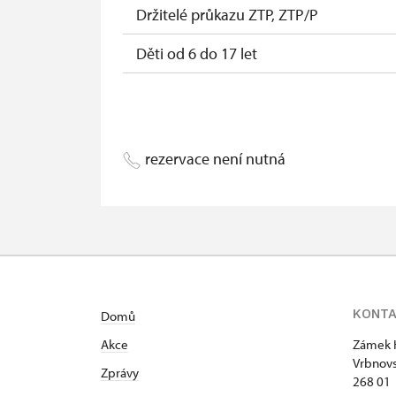
Držitelé průkazu ZTP, ZTP/P
Děti od 6 do 17 let
Děti do 5 let
Průvodce držitele průkazu ZTP/P
rezervace není nutná
Pedagogický dozor (pro školní skupiny 
Průvodce organizované skupiny (1 osob
Karta zaměstnance PO MK ČR s QR kóde
Průkaz ICOMOS (pouze držitel)
KONT
Domů
Celoroční volné vstupenky vydané NPÚ (
Akce
Zámek 
Jednorázové vstupenky vydané NPÚ (po
Vrbnovs
Zprávy
268 01