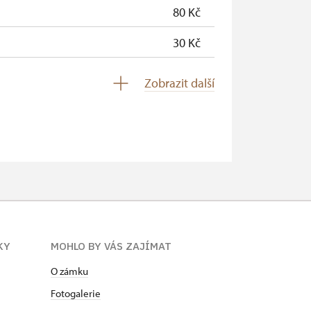
80 Kč
30 Kč
zdarma
Zobrazit další
zdarma
zdarma
zdarma
neposkytuje se
neposkytuje se
KY
MOHLO BY VÁS ZAJÍMAT
zdarma
O zámku
zdarma
Fotogalerie