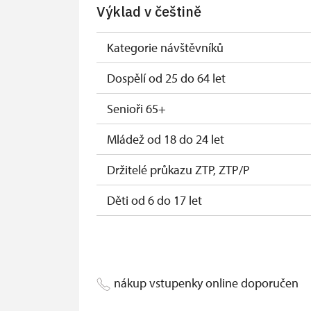
Výklad v češtině
Průkaz zaměstnance NPÚ (+ až 3 rodinní
Průkaz Náš člověk (pouze držitel)
Kategorie návštěvníků
Držitel permanentky Na zámky
Dospělí od 25 do 64 let
Senioři 65+
Mládež od 18 do 24 let
Držitelé průkazu ZTP, ZTP/P
Děti od 6 do 17 let
Děti do 5 let
Průvodce držitele průkazu ZTP/P
nákup vstupenky online doporučen
Pedagogický dozor (pro školní skupiny 