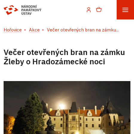
Hořovice
Akce
Večer otevřených bran na zámku...
Večer otevřených bran na zámku
Žleby o Hradozámecké noci