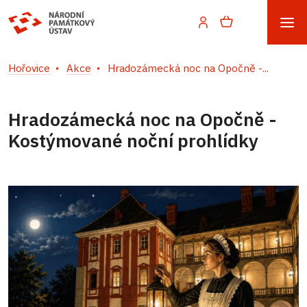
Hořovice
Akce
Hradozámecká noc na Opočně -...
Hradozámecká noc na Opočně -
Kostýmované noční prohlídky