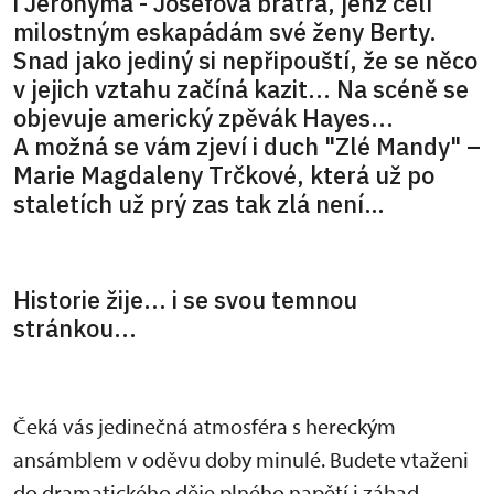
i Jeronýma - Josefova bratra, jenž čelí
milostným eskapádám své ženy Berty.
Snad jako jediný si nepřipouští, že se něco
v jejich vztahu začíná kazit... Na scéně se
objevuje americký zpěvák Hayes...
A možná se vám zjeví i duch "Zlé Mandy" –
Marie Magdaleny Trčkové, která už po
staletích už prý zas tak zlá není…
Historie žije... i se svou temnou
stránkou...
Čeká vás jedinečná atmosféra s hereckým
ansámblem v oděvu doby minulé. Budete vtaženi
do dramatického děje plného napětí i záhad.