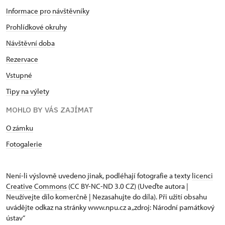
Informace pro návštěvníky
Prohlídkové okruhy
Návštěvní doba
Rezervace
Vstupné
Tipy na výlety
MOHLO BY VÁS ZAJÍMAT
O zámku
Fotogalerie
Není-li výslovně uvedeno jinak, podléhají fotografie a texty
licenci
Creative Commons
(CC BY-NC-ND 3.0 CZ) (Uveďte autora |
Neužívejte dílo komerčně | Nezasahujte do díla). Při užití obsahu
uvádějte odkaz na stránky www.npu.cz a „zdroj: Národní památkový
ústav“