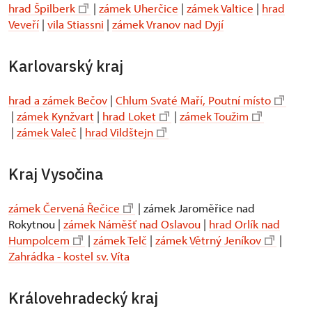
hrad Špilberk
|
zámek Uherčice
|
zámek Valtice
|
hrad
Veveří
|
vila Stiassni
|
zámek Vranov nad Dyjí
Karlovarský kraj
hrad a zámek Bečov
|
Chlum Svaté Maří, Poutní místo
|
zámek Kynžvart
|
hrad Loket
|
zámek Toužim
|
zámek Valeč
|
hrad Vildštejn
Kraj Vysočina
zámek Červená Řečice
| zámek Jaroměřice nad
Rokytnou |
zámek Náměšť nad Oslavou
|
hrad Orlík nad
Humpolcem
|
zámek Telč
|
zámek Větrný Jeníkov
|
Zahrádka - kostel sv. Víta
Královehradecký kraj