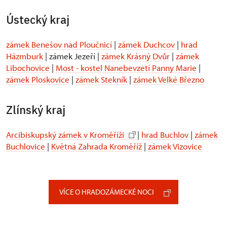
Ústecký kraj
zámek Benešov nad Ploučnicí
|
zámek Duchcov
|
hrad
Házmburk
| zámek Jezeří |
zámek Krásný Dvůr
|
zámek
Libochovice
|
Most - kostel Nanebevzetí Panny Marie
|
zámek Ploskovice
|
zámek Stekník
|
zámek Velké Březno
Zlínský kraj
Arcibiskupský zámek v Kroměříži
|
hrad Buchlov
|
zámek
Buchlovice
|
Květná Zahrada Kroměříž
|
zámek Vizovice
VÍCE O HRADOZÁMECKÉ NOCI