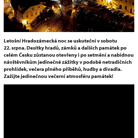
Letošní Hradozámecká noc se uskuteční v sobotu
22. srpna. Desítky hradů, zámků a dalších památek po
celém Česku zůstanou otevřeny i po setmění a nabídnou
návštěvníkům jedinečné zážitky v podobě netradičních
prohlídek, večera plného příběhů, hudby a divadla.
Zažijte jedinečnou večerní atmosféru památek!