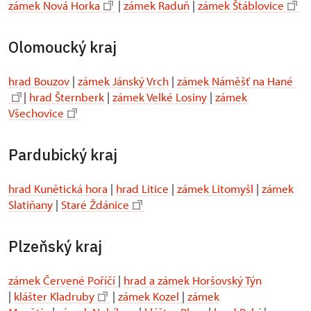
zámek Nová Horka
|
zámek Raduň
|
zámek Štáblovice
Olomoucký kraj
hrad Bouzov
|
zámek Jánský Vrch
|
zámek Náměšť na Hané
|
hrad Šternberk
|
zámek Velké Losiny
|
zámek
Všechovice
Pardubický kraj
hrad Kunětická hora
|
hrad Litice
|
zámek Litomyšl
|
zámek
Slatiňany
|
Staré Ždánice
Plzeňský kraj
zámek Červené Poříčí
|
hrad a zámek Horšovský Týn
|
klášter Kladruby
|
zámek Kozel
|
zámek