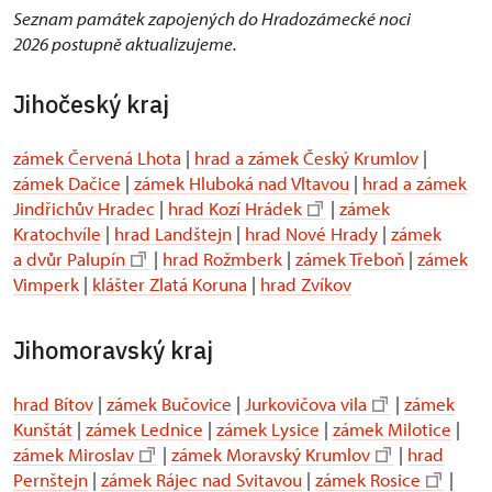
Seznam památek zapojených do Hradozámecké noci
2026 postupně aktualizujeme.
Jihočeský kraj
zámek Červená Lhota
|
hrad a zámek Český Krumlov
|
zámek Dačice
|
zámek Hluboká nad Vltavou
|
hrad a zámek
Jindřichův Hradec
|
hrad Kozí Hrádek
|
zámek
Kratochvíle
|
hrad Landštejn
|
hrad Nové Hrady
|
zámek
a dvůr Palupín
|
hrad Rožmberk
|
zámek Třeboň
|
zámek
Vimperk
|
klášter Zlatá Koruna
|
hrad Zvíkov
Jihomoravský kraj
hrad Bítov
|
zámek Bučovice
|
Jurkovičova vila
|
zámek
Kunštát
|
zámek Lednice
|
zámek Lysice
|
zámek Milotice
|
zámek Miroslav
|
zámek Moravský Krumlov
|
hrad
Pernštejn
|
zámek Rájec nad Svitavou
|
zámek Rosice
|