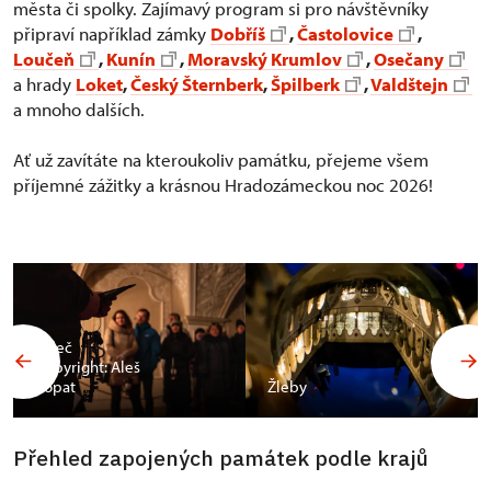
města či spolky. Zajímavý program si pro návštěvníky
připraví například zámky
Dobříš
,
Častolovice
,
Loučeň
,
Kunín
,
Moravský Krumlov
,
Osečany
a hrady
Loket
,
Český Šternberk
,
Špilberk
,
Valdštejn
a mnoho dalších.
Ať už zavítáte na kteroukoliv památku, přejeme všem
příjemné zážitky a krásnou Hradozámeckou noc 2026!
Valeč
Copyright: Aleš
Vopat
Žleby
Přehled zapojených památek podle krajů