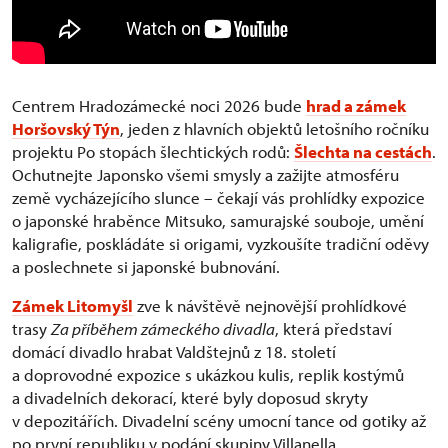
Centrem Hradozámecké noci 2026 bude
hrad a zámek
Horšovský Týn
, jeden z hlavních objektů letošního ročníku
projektu Po stopách šlechtických rodů:
Šlechta na cestách
.
Ochutnejte Japonsko všemi smysly a zažijte atmosféru
země vycházejícího slunce – čekají vás prohlídky expozice
o japonské hraběnce Mitsuko, samurajské souboje, umění
kaligrafie, poskládáte si origami, vyzkoušíte tradiční oděvy
a poslechnete si japonské bubnování.
Zámek Litomyšl
zve k návštěvě nejnovější prohlídkové
trasy
Za příběhem zámeckého divadla
, která představí
domácí divadlo hrabat Valdštejnů z 18. století
a doprovodné expozice s ukázkou kulis, replik kostýmů
a divadelních dekorací, které byly doposud skryty
v depozitářích. Divadelní scény umocní tance od gotiky až
po první republiku v podání skupiny Villanella.