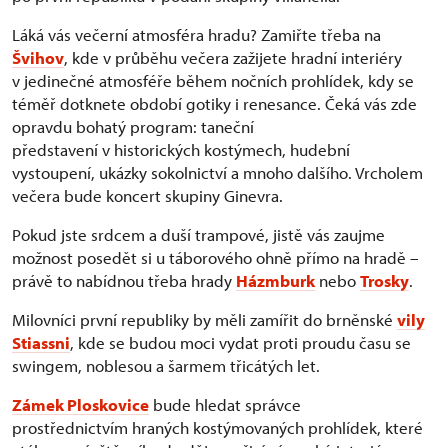
Láká vás večerní atmosféra hradu? Zamiřte třeba na
Švihov
, kde v průběhu večera zažijete hradní interiéry
v jedinečné atmosféře během nočních prohlídek, kdy se
téměř dotknete období gotiky i renesance. Čeká vás zde
opravdu bohatý program: taneční
představení v historických kostýmech, hudební
vystoupení, ukázky sokolnictví a mnoho dalšího. Vrcholem
večera bude koncert skupiny Ginevra.
Pokud jste srdcem a duší trampové, jistě vás zaujme
možnost posedět si u táborového ohně přímo na hradě –
právě to nabídnou třeba hrady
Házmburk
nebo
Trosky
.
Milovníci první republiky by měli zamířit do brněnské
vily
Stiassni
, kde se budou moci vydat proti proudu času se
swingem, noblesou a šarmem třicátých let.
Zámek Ploskovice
bude hledat správce
prostřednictvím hraných kostýmovaných prohlídek, které