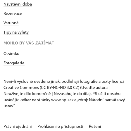
Návštěvní doba
Rezervace
Vstupné
Tipy na výlety
MOHLO BY VÁS ZAJÍMAT
O zámku
Fotogalerie
Není-li výslovně uvedeno jinak, podléhají fotografie a texty
licenci
Creative Commons
(CC BY-NC-ND 3.0 CZ) (Uveďte autora |
Neužívejte dílo komerčně | Nezasahujte do díla). Při užití obsahu
uvádějte odkaz na stránky www.npu.cz a „zdroj: Národní památkový
ústav“
Právní ujednání
Prohlášení o přístupnosti
Řešení