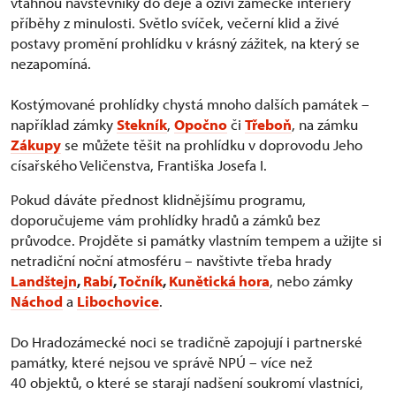
vtáhnou návštěvníky do děje a oživí zámecké interiéry
příběhy z minulosti. Světlo svíček, večerní klid a živé
postavy promění prohlídku v krásný zážitek, na který se
nezapomíná.
Kostýmované prohlídky chystá mnoho dalších památek –
například zámky
Stekník
,
Opočno
či
Třeboň
, na zámku
Zákupy
se můžete těšit na prohlídku v doprovodu Jeho
císařského Veličenstva, Františka Josefa I.
Pokud dáváte přednost klidnějšímu programu,
doporučujeme vám prohlídky hradů a zámků bez
průvodce. Projděte si památky vlastním tempem a užijte si
netradiční noční atmosféru – navštivte třeba hrady
Landštejn
,
Rabí
,
Točník
,
Kunětická hora
, nebo zámky
Náchod
a
Libochovice
.
Do Hradozámecké noci se tradičně zapojují i partnerské
památky, které nejsou ve správě NPÚ – více než
40 objektů, o které se starají nadšení soukromí vlastníci,