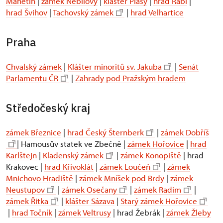
Manětín
|
zámek Nebílovy
|
klášter Plasy
|
hrad Rabí
|
hrad Švihov
|
Tachovský zámek
|
hrad Velhartice
Praha
Chvalský zámek
|
Klášter minoritů sv. Jakuba
|
Senát
Parlamentu ČR
|
Zahrady pod Pražským hradem
Středočeský kraj
zámek Březnice
|
hrad Český Šternberk
|
zámek Dobříš
| Hamousův statek ve Zbečně |
zámek Hořovice
|
hrad
Karlštejn
|
Kladenský zámek
|
zámek Konopiště
| hrad
Krakovec |
hrad Křivoklát
|
zámek Loučeň
|
zámek
Mnichovo Hradiště
|
zámek Mníšek pod Brdy
|
zámek
Neustupov
|
zámek Osečany
|
zámek Radim
|
zámek Řitka
|
klášter Sázava
|
Starý zámek Hořovice
|
hrad Točník
|
zámek Veltrusy
| hrad Žebrák |
zámek Žleby