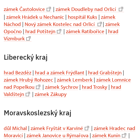
zámek Častolovice
|
zámek Doudleby nad Orlicí
|
zámek Hrádek u Nechanic
|
hospitál Kuks
|
zámek
Náchod
|
Nový zámek Kostelec nad Orlicí
|
zámek
Opočno
|
hrad Potštejn
|
zámek Ratibořice
|
hrad
Vízmburk
Liberecký kraj
hrad Bezděz
|
hrad a zámek Frýdlant
|
hrad Grabštejn
|
zámek Hrubý Rohozec
|
zámek Lemberk
|
zámek Lomnice
nad Popelkou
|
zámek Sychrov
|
hrad Trosky
|
hrad
Valdštejn
|
zámek Zákupy
Moravskoslezský kraj
důl Michal
|
zámek Fryštát v Karviné
|
zámek Hradec nad
Moravicí
|
zámek Janovice u Rýmařova
|
zámek Kunín
|