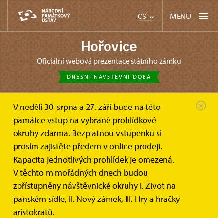
MENU
CS
Hořovice
oficiální webová prezentace státního zámku
DNEŠNÍ NÁVŠTĚVNÍ DOBA
V neděli 30. srpna a 27. září bude na této
památce vstup na vybrané prohlídkové
okruhy zdarma. Bezplatnou vstupenku si
prosím zajistěte předem v online prodeji.
Kapacita jednotlivých prohlídek je omezená.
V těchto mimořádných dnech budou
zpřístupněny návštěvnické okruhy I. Život na
panském sídle, II. Nový zámek, III. Hry a hračky
aristokratů.