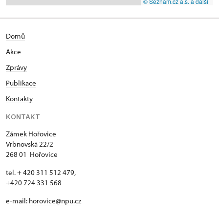
© Seznam.cz a.s. a další
Domů
Akce
Zprávy
Publikace
Kontakty
KONTAKT
Zámek Hořovice
Vrbnovská 22/2
268 01 Hořovice
tel. + 420 311 512 479,
+420 724 331 568
e-mail:
horovice@npu.cz