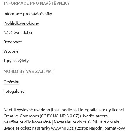
INFORMACE PRO NÁVŠTĚVNÍKY
Informace pro návštěvníky
Prohlídkové okruhy
Návštěvní doba
Rezervace
Vstupné
Tipy na výlety
MOHLO BY VÁS ZAJÍMAT
O zámku
Fotogalerie
Není-li výslovně uvedeno jinak, podléhají fotografie a texty
licenci
Creative Commons
(CC BY-NC-ND 3.0 CZ) (Uveďte autora |
Neužívejte dílo komerčně | Nezasahujte do díla). Při užití obsahu
uvádějte odkaz na stránky www.npu.cz a „zdroj: Národní památkový