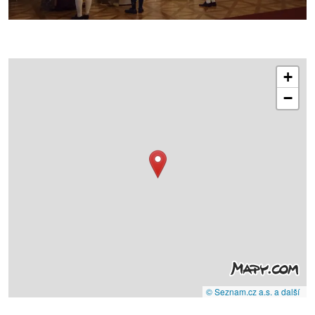
+
−
© Seznam.cz a.s. a další