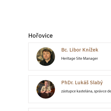
Hořovice
Bc. Libor Knížek
Heritage Site Manager
Zámek Hořovice
PhDr. Lukáš Slabý
Vrbnovská 22/2, Hořovice
zástupce kastelána, správce d
Zámek Hořovice