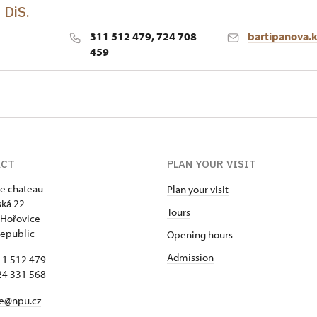
 DiS.
311 512 479, 724 708
bartipanova.
459
ACT
PLAN YOUR VISIT
e chateau
Plan your visit
ká 22
Tours
 Hořovice
epublic
Opening hours
Admission
11 512 479
24 331 568
ce@npu.cz