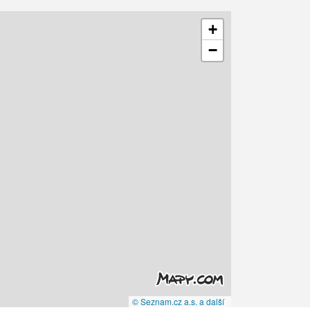
+
−
© Seznam.cz a.s. a další