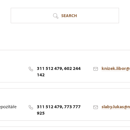
SEARCH
311 512 479, 602 244
knizek.libor
142
epozitáře
311 512 479, 773 777
slaby.lukas@
925