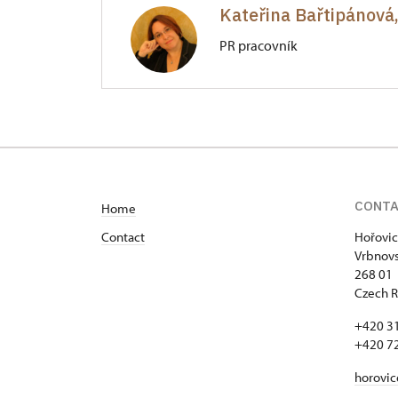
Kateřina Bařtipánová,
Vrbnovská 22/2, Hořovice
PR pracovník
kontakty - zadání
Zámek Hořovice
Vrbnovská 22/2, Hořovice
CONT
Home
Contact
Hořovic
Vrbnovs
268 01
Czech R
+420 3
+420 7
horovi