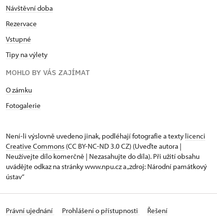
Návštěvní doba
Rezervace
Vstupné
Tipy na výlety
MOHLO BY VÁS ZAJÍMAT
O zámku
Fotogalerie
Není-li výslovně uvedeno jinak, podléhají fotografie a texty
licenci
Creative Commons
(CC BY-NC-ND 3.0 CZ) (Uveďte autora |
Neužívejte dílo komerčně | Nezasahujte do díla). Při užití obsahu
uvádějte odkaz na stránky www.npu.cz a „zdroj: Národní památkový
ústav“
Právní ujednání
Prohlášení o přístupnosti
Řešení