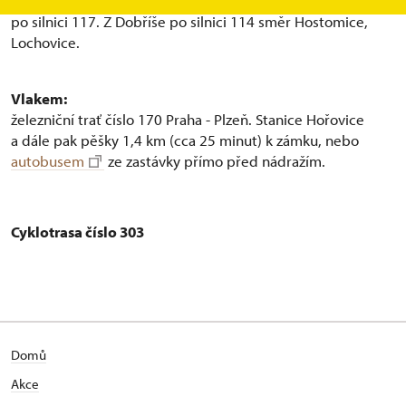
z Prahy a Plzně po dálnici D5, sjezd číslo 34 směr Hořovice
po silnici 117. Z Dobříše po silnici 114 směr Hostomice,
Lochovice.
Vlakem:
železniční trať číslo 170 Praha - Plzeň. Stanice Hořovice
a dále pak pěšky 1,4 km (cca 25 minut) k zámku, nebo
autobusem
ze zastávky přímo před nádražím.
Cyklotrasa číslo 303
Domů
Akce