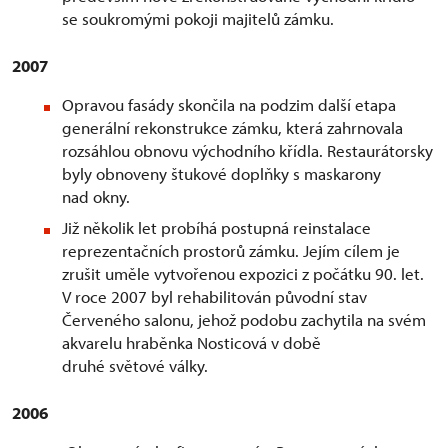
se soukromými pokoji majitelů zámku.
2007
Opravou fasády skončila na podzim další etapa
generální rekonstrukce zámku, která zahrnovala
rozsáhlou obnovu východního křídla. Restaurátorsky
byly obnoveny štukové doplňky s maskarony
nad okny.
Již několik let probíhá postupná reinstalace
reprezentačních prostorů zámku. Jejím cílem je
zrušit uměle vytvořenou expozici z počátku 90. let.
V roce 2007 byl rehabilitován původní stav
Červeného salonu, jehož podobu zachytila na svém
akvarelu hraběnka Nosticová v době
druhé světové války.
2006