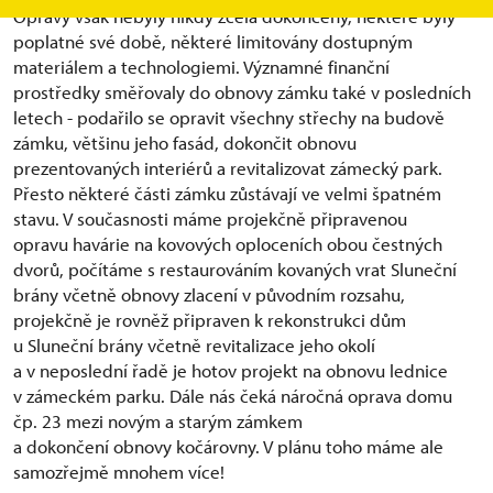
Opravy však nebyly nikdy zcela dokončeny, některé byly
poplatné své době, některé limitovány dostupným
materiálem a technologiemi. Významné finanční
prostředky směřovaly do obnovy zámku také v posledních
letech - podařilo se opravit všechny střechy na budově
zámku, většinu jeho fasád, dokončit obnovu
prezentovaných interiérů a revitalizovat zámecký park.
Přesto některé části zámku zůstávají ve velmi špatném
stavu. V současnosti máme projekčně připravenou
opravu havárie na kovových oploceních obou čestných
dvorů, počítáme s restaurováním kovaných vrat Sluneční
brány včetně obnovy zlacení v původním rozsahu,
projekčně je rovněž připraven k rekonstrukci dům
u Sluneční brány včetně revitalizace jeho okolí
a v neposlední řadě je hotov projekt na obnovu lednice
v zámeckém parku. Dále nás čeká náročná oprava domu
čp. 23 mezi novým a starým zámkem
a dokončení obnovy kočárovny. V plánu toho máme ale
samozřejmě mnohem více!