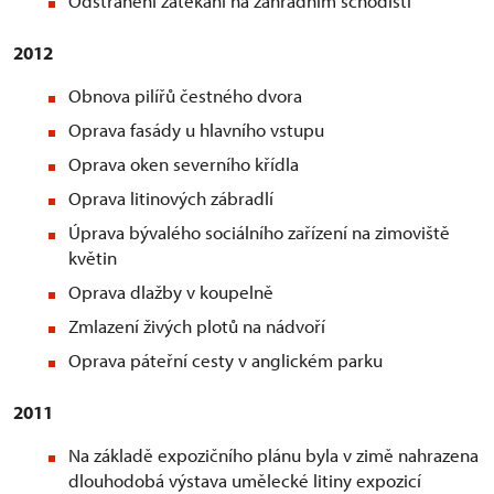
Odstranění zatékání na zahradním schodišti
2012
Obnova pilířů čestného dvora
Oprava fasády u hlavního vstupu
Oprava oken severního křídla
Oprava litinových zábradlí
Úprava bývalého sociálního zařízení na zimoviště
květin
Oprava dlažby v koupelně
Zmlazení živých plotů na nádvoří
Oprava páteřní cesty v anglickém parku
2011
Na základě expozičního plánu byla v zimě nahrazena
dlouhodobá výstava umělecké litiny expozicí