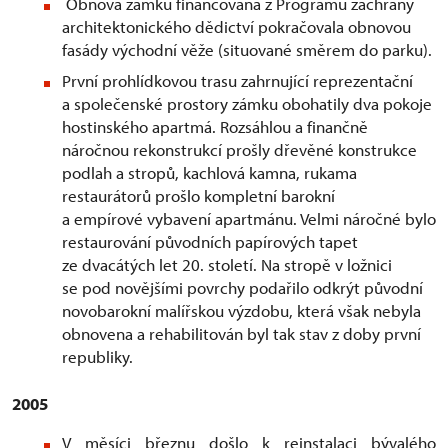
Obnova zámku financovaná z Programu záchrany
architektonického dědictví pokračovala obnovou
fasády východní věže (situované směrem do parku).
První prohlídkovou trasu zahrnující reprezentační
a společenské prostory zámku obohatily dva pokoje
hostinského apartmá. Rozsáhlou a finančně
náročnou rekonstrukcí prošly dřevěné konstrukce
podlah a stropů, kachlová kamna, rukama
restaurátorů prošlo kompletní barokní
a empírové vybavení apartmánu. Velmi náročné bylo
restaurování původních papírových tapet
ze dvacátých let 20. století. Na stropě v ložnici
se pod novějšími povrchy podařilo odkrýt původní
novobarokní malířskou výzdobu, která však nebyla
obnovena a rehabilitován byl tak stav z doby první
republiky.
2005
V měsíci březnu došlo k reinstalaci bývalého