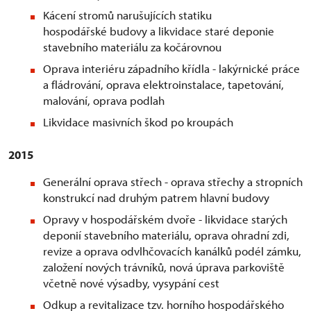
Kácení stromů narušujících statiku
hospodářské budovy a likvidace staré deponie
stavebního materiálu za kočárovnou
Oprava interiéru západního křídla - lakýrnické práce
a fládrování, oprava elektroinstalace, tapetování,
malování, oprava podlah
Likvidace masivních škod po kroupách
2015
Generální oprava střech - oprava střechy a stropních
konstrukcí nad druhým patrem hlavní budovy
Opravy v hospodářském dvoře - likvidace starých
deponií stavebního materiálu, oprava ohradní zdi,
revize a oprava odvlhčovacích kanálků podél zámku,
založení nových trávníků, nová úprava parkoviště
včetně nové výsadby, vysypání cest
Odkup a revitalizace tzv. horního hospodářského