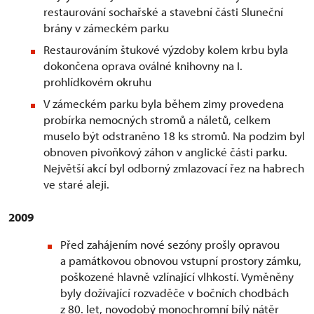
restaurování sochařské a stavební části Sluneční
brány v zámeckém parku
Restaurováním štukové výzdoby kolem krbu byla
dokončena oprava oválné knihovny na I.
prohlídkovém okruhu
V zámeckém parku byla během zimy provedena
probírka nemocných stromů a náletů, celkem
muselo být odstraněno 18 ks stromů. Na podzim byl
obnoven pivoňkový záhon v anglické části parku.
Největší akcí byl odborný zmlazovací řez na habrech
ve staré aleji.
2009
Před zahájením nové sezóny prošly opravou
a památkovou obnovou vstupní prostory zámku,
poškozené hlavně vzlínající vlhkostí. Vyměněny
byly dožívající rozvaděče v bočních chodbách
z 80. let, novodobý monochromní bílý nátěr