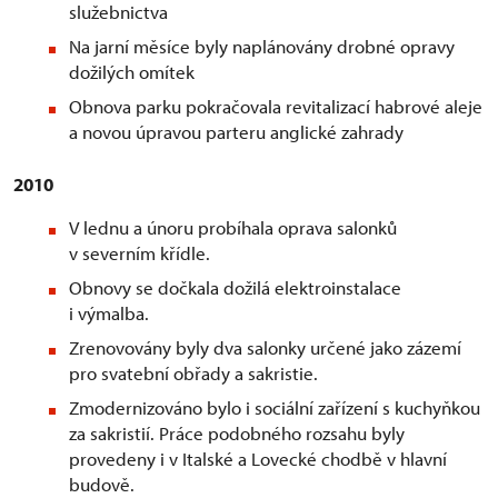
služebnictva
Na jarní měsíce byly naplánovány drobné opravy
dožilých omítek
Obnova parku pokračovala revitalizací habrové aleje
a novou úpravou parteru anglické zahrady
2010
V lednu a únoru probíhala oprava salonků
v severním křídle.
Obnovy se dočkala dožilá elektroinstalace
i výmalba.
Zrenovovány byly dva salonky určené jako zázemí
pro svatební obřady a sakristie.
Zmodernizováno bylo i sociální zařízení s kuchyňkou
za sakristií. Práce podobného rozsahu byly
provedeny i v Italské a Lovecké chodbě v hlavní
budově.