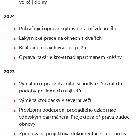
velké jídelny
2024
Pokračující oprava krytiny ohradní zdi areálu
Lakýrnické práce na oknech a dveřích
Realizace nových vrat u č.p. 25
Oprava havárie krovu nad apartmánem kněžny
2023
Výmalba reprezentačního schodiště. Návrat do
podoby posledních majitelů
Výměna stoupačky v severní věži
Provizorní podepření propadlého úžlabí nad
vdovským partmánem. Projektová příprava budocí
obnovy
Zpracována projektová dokumentace prostoru za