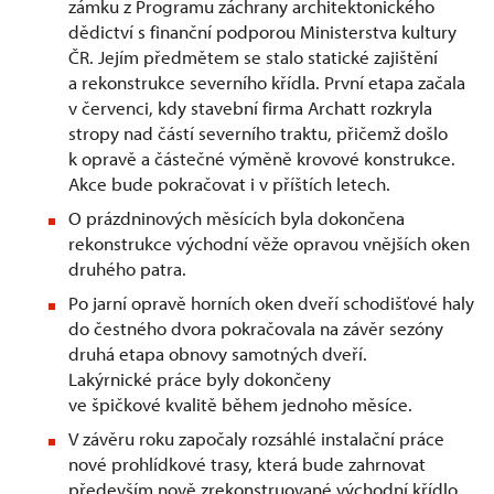
zámku z Programu záchrany architektonického
dědictví s finanční podporou Ministerstva kultury
ČR. Jejím předmětem se stalo statické zajištění
a rekonstrukce severního křídla. První etapa začala
v červenci, kdy stavební firma Archatt rozkryla
stropy nad částí severního traktu, přičemž došlo
k opravě a částečné výměně krovové konstrukce.
Akce bude pokračovat i v příštích letech.
O prázdninových měsících byla dokončena
rekonstrukce východní věže opravou vnějších oken
druhého patra.
Po jarní opravě horních oken dveří schodišťové haly
do čestného dvora pokračovala na závěr sezóny
druhá etapa obnovy samotných dveří.
Lakýrnické práce byly dokončeny
ve špičkové kvalitě během jednoho měsíce.
V závěru roku započaly rozsáhlé instalační práce
nové prohlídkové trasy, která bude zahrnovat
především nově zrekonstruované východní křídlo