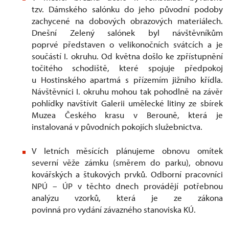
tzv. Dámského salónku do jeho původní podoby
zachycené na dobových obrazových materiálech.
Dnešní Zelený salónek byl návštěvníkům
poprvé představen o velikonočních svátcích a je
součástí I. okruhu. Od května došlo ke zpřístupnění
točitého schodiště, které spojuje předpokoj
u Hostinského apartmá s přízemím jižního křídla.
Návštěvníci I. okruhu mohou tak pohodlně na závěr
pohlídky navštívit Galerii umělecké litiny ze sbírek
Muzea Českého krasu v Berouně, která je
instalovaná v původních pokojích služebnictva.
V letních měsících plánujeme obnovu omítek
severní věže zámku (směrem do parku), obnovu
kovářských a štukových prvků. Odborní pracovníci
NPÚ – ÚP v těchto dnech provádějí potřebnou
analýzu vzorků, která je ze zákona
povinná pro vydání závazného stanoviska KÚ.