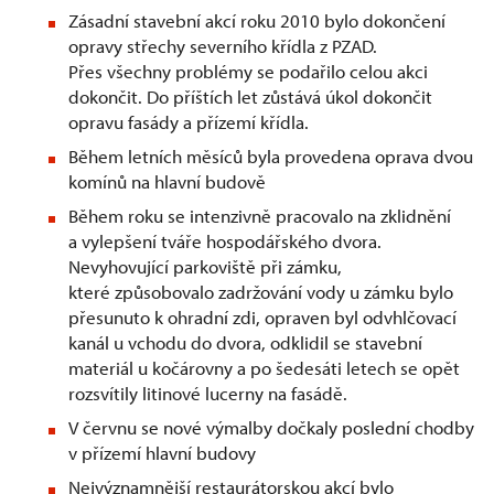
Zásadní stavební akcí roku 2010 bylo dokončení
opravy střechy severního křídla z PZAD.
Přes všechny problémy se podařilo celou akci
dokončit. Do příštích let zůstává úkol dokončit
opravu fasády a přízemí křídla.
Během letních měsíců byla provedena oprava dvou
komínů na hlavní budově
Během roku se intenzivně pracovalo na zklidnění
a vylepšení tváře hospodářského dvora.
Nevyhovující parkoviště při zámku,
které způsobovalo zadržování vody u zámku bylo
přesunuto k ohradní zdi, opraven byl odvhlčovací
kanál u vchodu do dvora, odklidil se stavební
materiál u kočárovny a po šedesáti letech se opět
rozsvítily litinové lucerny na fasádě.
V červnu se nové výmalby dočkaly poslední chodby
v přízemí hlavní budovy
Nejvýznamnější restaurátorskou akcí bylo