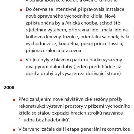
Do června se intenzivně připravovala instalace
nově opraveného východního křídla. Nově
zpřístupněna byla Africká chodba, schodiště
s jídelním výtahem, přípravna jídel, malá jídelna,
knihovna kněžny, ložnice, orientální salonek, hala
východní věže, koupelna, pokoj prince Tassila,
přijímací salon a pracovna
V říjnu byly v hlavním parteru parku vysazeny
dva pyramidální duby (jeden předchůdce již
dožil a druhý byl vysazen za dožívající strom)
2008
Před zahájením nové návštěvnické sezóny prošly
rekonstrukcí výstavní prostory v přízemí východního
křídla se stálou expozicí hracích strojků nazvanou
"Hudba bez hudebníků".
V červenci začala další etapa generální rekonstrukce