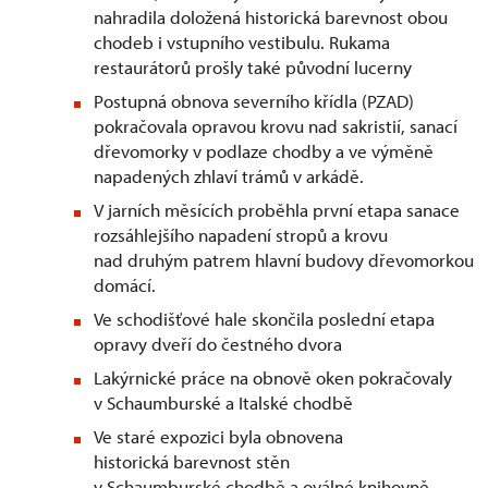
nahradila doložená historická barevnost obou
chodeb i vstupního vestibulu. Rukama
restaurátorů prošly také původní lucerny
Postupná obnova severního křídla (PZAD)
pokračovala opravou krovu nad sakristií, sanací
dřevomorky v podlaze chodby a ve výměně
napadených zhlaví trámů v arkádě.
V jarních měsících proběhla první etapa sanace
rozsáhlejšího napadení stropů a krovu
nad druhým patrem hlavní budovy dřevomorkou
domácí.
Ve schodišťové hale skončila poslední etapa
opravy dveří do čestného dvora
Lakýrnické práce na obnově oken pokračovaly
v Schaumburské a Italské chodbě
Ve staré expozici byla obnovena
historická barevnost stěn
v Schaumburské chodbě a oválné knihovně