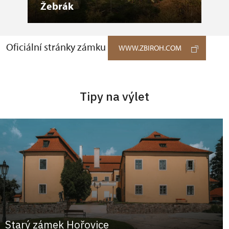
Žebrák
Toč
Oficiální stránky zámku
WWW.ZBIROH.COM
Tipy na výlet
Starý zámek Hořovice