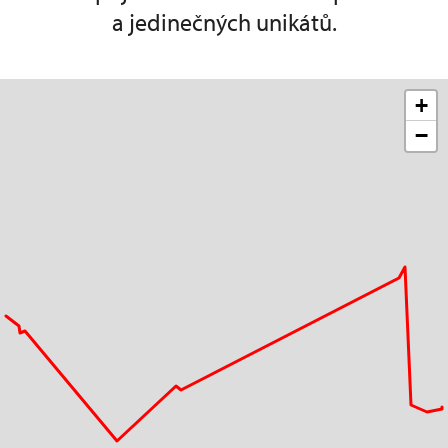
a jedinečných unikátů.
+
−