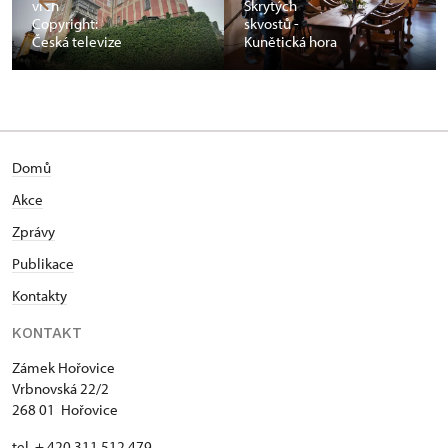
vrch
Skrytých
Copyright:
skvostů -
Česká televize
Kunětická hora
Domů
Akce
Zprávy
Publikace
Kontakty
KONTAKT
Zámek Hořovice
Vrbnovská 22/2
268 01 Hořovice
tel. + 420 311 512 479,