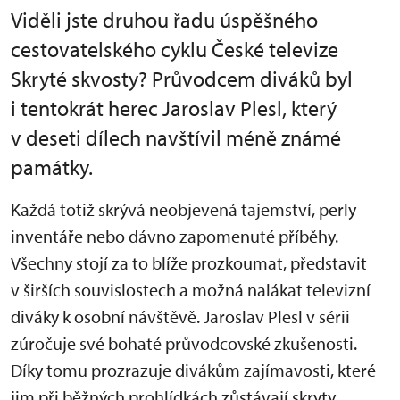
Viděli jste druhou řadu úspěšného
cestovatelského cyklu České televize
Skryté skvosty? Průvodcem diváků byl
i tentokrát herec Jaroslav Plesl, který
v deseti dílech navštívil méně známé
památky.
Každá totiž skrývá neobjevená tajemství, perly
inventáře nebo dávno zapomenuté příběhy.
Všechny stojí za to blíže prozkoumat, představit
v širších souvislostech a možná nalákat televizní
diváky k osobní návštěvě. Jaroslav Plesl v sérii
zúročuje své bohaté průvodcovské zkušenosti.
Díky tomu prozrazuje divákům zajímavosti, které
jim při běžných prohlídkách zůstávají skryty.