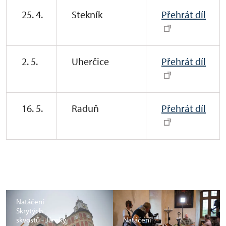
25. 4.
Stekník
Přehrát díl
2. 5.
Uherčice
Přehrát díl
16. 5.
Raduň
Přehrát díl
Natáčení
Skrytých
skvostů - Jánský
Natáčení